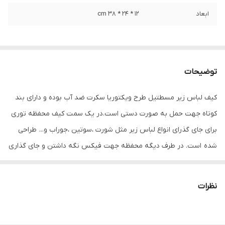
ابعاد
12 * 24 * 38 cm
توضیحات
کیف لباس زیر مسطتیل طرح ویکتوریا سکرت ضد آب بوده و دارای بند
کوتاه جهت حمل به صورت دستی است.در یک سمت کیف محفظه توری
برای جای گذرای انواع لباس زیر مثل شورت ،سوتین ،جوراب و... طراحی
شده است. در طرف دیگه محفظه جهت فیکس نگه داشتن و جای گذاری
انواع سوتین کاپ اسفنجی با بند کشی و قفل پلاستیکی تعبیه شده است
نظرات