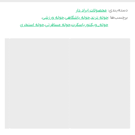
دسته‌بندی
:
محصولات ایراد دار
برچسب‌ها :
حوله ترند
،
حوله باشگاهی
،
حوله ورزشی
،
حوله_ویکتوریاسکرت
،
حوله مسافرتی
،
حوله استخری