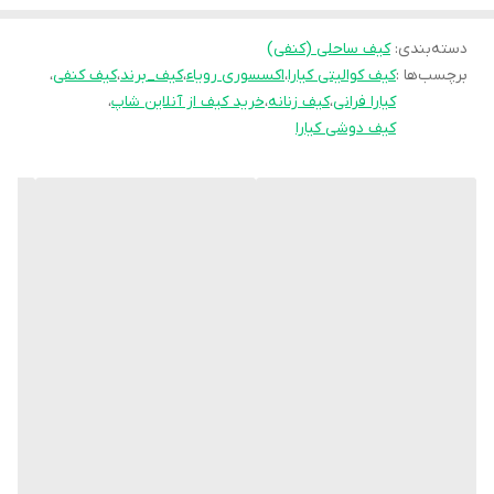
همراه، عطر، کیف پول و… را قرار دهید.
دسته‌بندی
:
کیف ساحلی (کنفی)
بند دوشی این کیف زنانه بلند ثابت است و به اندازه 25 سانتیمتر .
برچسب‌ها :
کیف کوالیتی کیارا
،
اکسسوری رویاء
،
کیف_برند
،
کیف کنفی
،
کیارا فرانی
،
کیف زنانه
،
خرید کیف از آنلاین شاپ
،
کیف دوشی کیارا