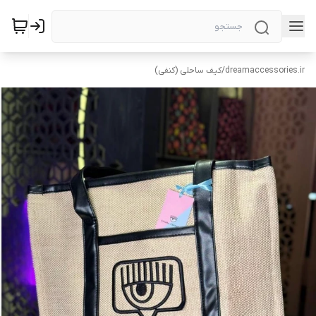
dreamaccessories.ir
/
کیف ساحلی (کنفی)