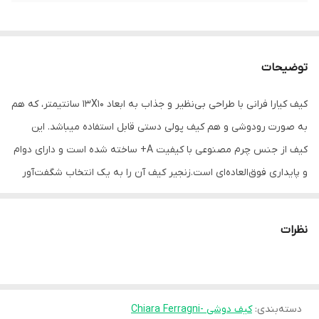
توضیحات
کیف کیارا فرانی با طراحی بی‌نظیر و جذاب به ابعاد 13X10 سانتیمتر، که هم
به صورت رودوشی و هم کیف پولی دستی قابل استفاده میباشد. این
کیف از جنس چرم مصنوعی با کیفیت A+ ساخته شده است و دارای دوام
و پایداری فوق‌العاده‌ای است.زنجیر کیف آن را به یک انتخاب شگفت‌آور
برای هر سلیقه تبدیل کرده‌اند. طراحی منحصر به فرد و زیبایی این کیف
به شما امکان می‌دهد تا به یک استایل جذاب دست پیدا کنید.برجستگی
نظرات
روی چرم قابل لمس شدن و کاملا ظریف طراحی شده است.
همچنین دارای بند بلند زنجیری است که امکان حمل آسان را به شما
می‌دهد. اگر به دنبال یک کیف باکیفیت واقعی جذاب هستید، این
دسته‌بندی
:
کیف دوشی -Chiara Ferragni
محصول انتخاب ایده‌آلی خواهد بود.