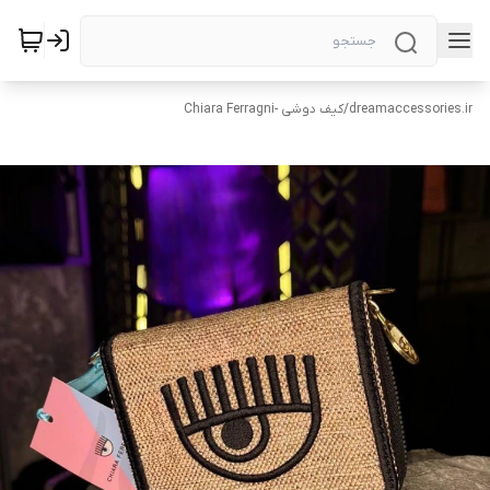
dreamaccessories.ir
/
کیف دوشی -Chiara Ferragni