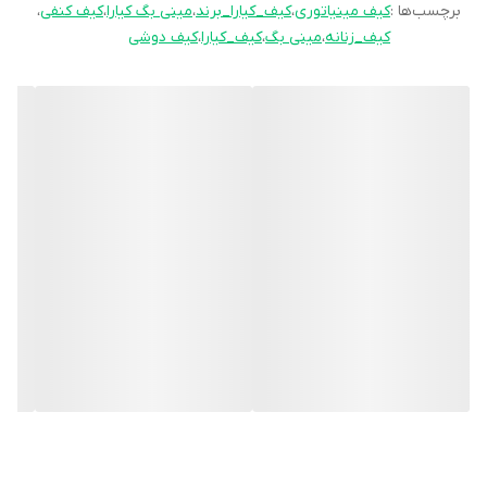
برچسب‌ها :
کیف مینیاتوری
،
کیف_کیارا_برند
،
مینی بگ کیارا
،
کیف کنفی
،
کیف_زنانه
،
مینی بگ
،
کیف_کیارا
،
کیف دوشی