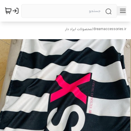
dreamaccessories.ir
/
محصولات ایراد دار