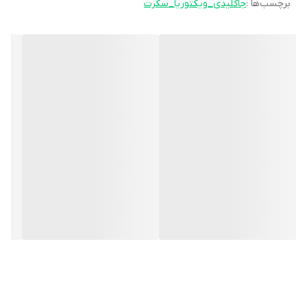
برچسب‌ها :
جاکلیدی_ویکتوریا_سکرت