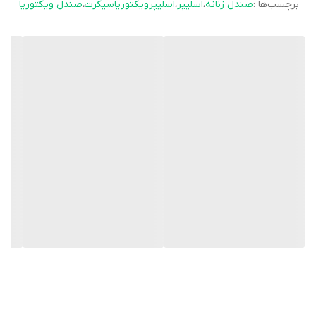
برچسب‌ها :
صندل زنانه
،
اسلیپر
،
اسلیپرویکتوریاسیکرت
،
صندل ویکتوریا
مختص فصل خاصی نیستند و در همه فصول می‌توانید از آنها استفاده
کنید.
بهترین متریال – پارچه مخمل ونوس
سایز M مناسب سایز 36, 37, 38