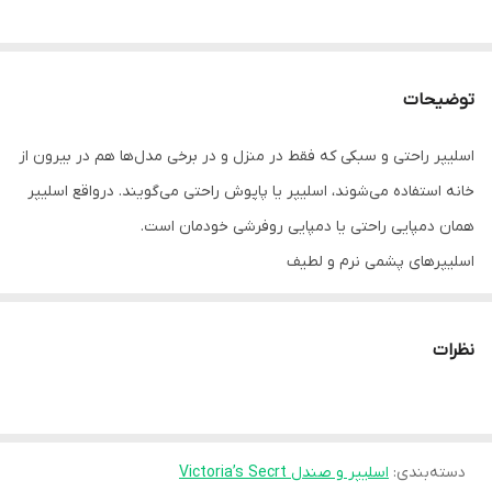
توضیحات
اسلیپر راحتی و سبکی که فقط در منزل و در برخی مدل‌ها هم در بیرون از
خانه استفاده می‌شوند، اسلیپر یا پاپوش راحتی می‌گویند. درواقع اسلیپر
همان دمپایی راحتی یا دمپایی روفرشی خودمان است.
اسلیپرهای پشمی نرم و لطیف
قابل استفاده روی فرش، سرامیک، پارکت و…
پوشیدن دمپایی در پیشگیری از بیماری‌های واگیر پا مانند عفونت‌های
نظرات
قارچی پا خصوصاً در ورزشکاران بسیار مفید است.
بنابراین، استفاده از دمپایی راحتی نه تنها راحتی فوق العاده ای را برای
شما فراهم می‌کند، بلکه سلامت شما را نیز حفظ می‌کند.
دسته‌بندی
:
اسلیپر و صندل Victoria’s Secrt
اسلیپرها یا دمپایی روفرشی در خانه بیشتر استفاده می‌شوند،