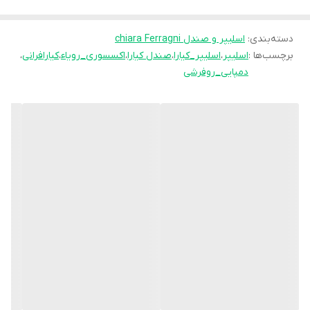
شما فراهم می‌کند، بلکه سلامت شما را نیز حفظ می‌کند.
دسته‌بندی
:
اسلیپر و صندل chiara Ferragni
اسلیپرها یا دمپایی روفرشی در خانه بیشتر استفاده می‌شوند،
برچسب‌ها :
اسلیپر
،
اسلیپر_کیارا
،
صندل کیارا
،
اکسسوری_رویاء
،
کیارافرانی
،
مختص فصل خاصی نیستند و در همه فصول می‌توانید از آنها استفاده
دمپایی_روفرشی
کنید.
بهترین متریال – پارچه مخمل ونوس
سایز L مناسب سایز 39, 40, 41