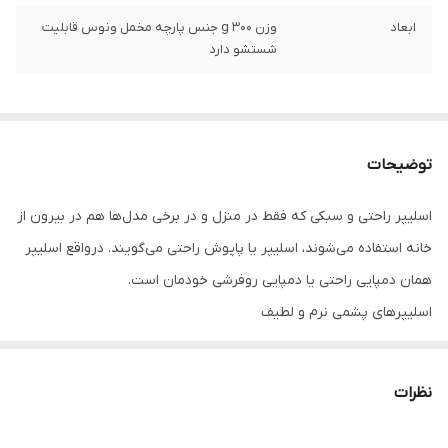
ابعاد
وزن 300 g جنس پارچه مخمل ونوس قابلیت
شستشو دارد
توضیحات
اسلیپر راحتی و سبکی که فقط در منزل و در برخی مدل‌ها هم در بیرون از
خانه استفاده می‌شوند، اسلیپر یا پاپوش راحتی می‌گویند. درواقع اسلیپر
همان دمپایی راحتی یا دمپایی روفرشی خودمان است.
اسلیپرهای پشمی نرم و لطیف
قابل استفاده روی فرش، سرامیک، پارکت و…
پوشیدن دمپایی در پیشگیری از بیماری‌های واگیر پا مانند عفونت‌های
نظرات
قارچی پا خصوصاً در ورزشکاران بسیار مفید است.
بنابراین، استفاده از دمپایی راحتی نه تنها راحتی فوق العاده ای را برای