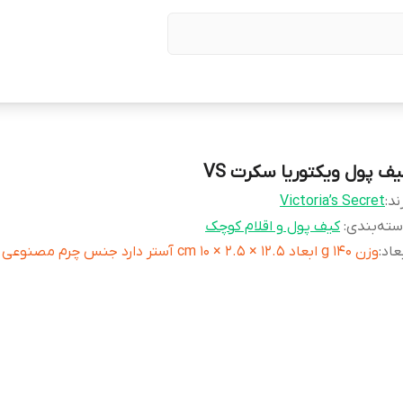
یف پول ویکتوریا سکرت VS
ند:
Victoria’s Secret
ته‌بندی
:
کیف پول و اقلام کوچک
عاد
:
وزن 140 g ابعاد 12.5 × 2.5 × 10 cm آستر دارد جنس چرم مصنوعی