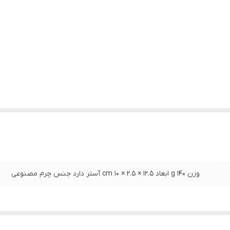
وزن 140 g ابعاد 12.5 × 2.5 × 10 cm آستر دارد جنس چرم مصنوعی