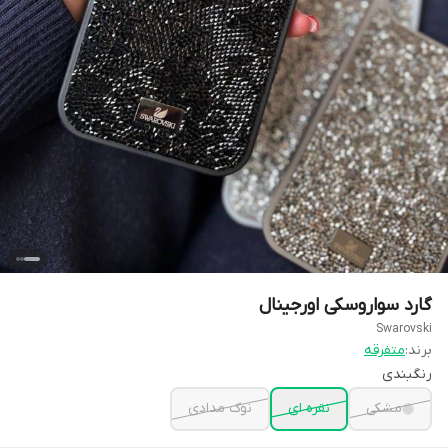
گارد سواروسکی اورجینال
Swarovski
برند:
متفرقه
رنگبندی
مشکی
نقره ای
نوک مدادی