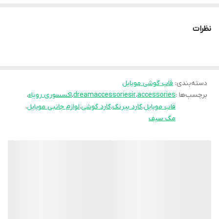
🔥17
🔥17pro
نظرات
🔥17promax
دسته‌بندی
:
قاب گوشی موبایل
برچسب‌ها :
accessories
،
dreamaccessoriesir
،
اکسسوری رویاء
،
قاب موبایل
،
گارد بیرنگ
،
گارد گوشی
،
لوازم جانبی موبایل
،
مگ سیف