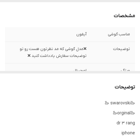
مشخصات
مناسب گوشی
آیفون
توضیحات
❌مدل گوشی که مد نظرتون هست رو تو
توضیحات سفارش یادداشت کنید ❌
ویژگی
اورجینال
توضیحات
🦢swarovski 🦢
🦢orginal🦢
dr 3 rang
iphone