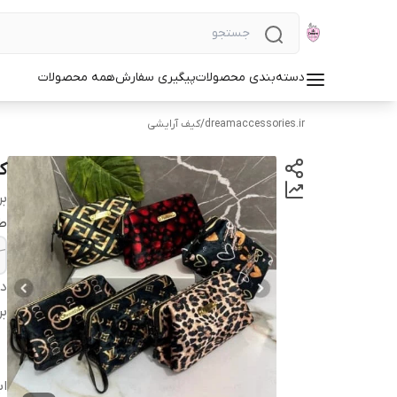
دسته‌بندی محصولات
پیگیری سفارش
همه محصولات
dreamaccessories.ir
/
کیف آرایشی
ک
بر
ط
دس
بر
اب