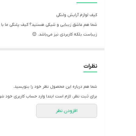
نحوه بسته شدن کیف
کیف لوازم آرایش ولنگی
زیباست بلکه کاربردی نیز می‌باشد. 😊
یکی از ویژگی‌های بارز این کیف پلنگی، آستر دوری آن است
سرزیپ فلزی آن نیز زیبایی و دوام بیشتری به کیف می‌
نظرات
روزمره، مهمانی‌ها و سفرهاست.
کیف لوازم آرایش ولنگی با همۀ این ویژگی‌ها بهترین انتخ
شما هم درباره این محصول نظر خود را بنویسید.
زمان پردازش و تحویل سفارشات ما بین 3 تا 5 روز کاری است. پس از خرید، کیف پلنگی شما به زودی در دستانتان خواهد بود. 🛍️
برای ثبت نظر، لازم است ابتدا وارد حساب کاربری خود شو
اگر به دنبال پیدا کردن کیف‌هایی با کیفیت و ظاهری منح
افزودن نظر