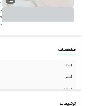
آس
ج
ق
ن
ن
مشخصات
ابعاد
آستر
جنس
قابلیت شستشو
توضیحات