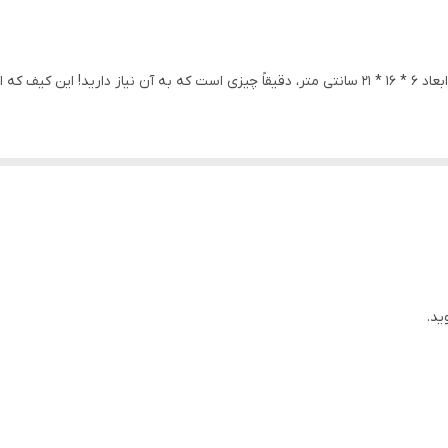
زیپ
شما هم عاشق زیبایی و شیکی هستید؟ کیف پلنگی ما با ابعاد 6 * 16 * 21 سانتی متر، دقیقاً چیزی است که
 که به حفظ کیفیت و ظاهر کیف کمک می‌کند. عموماً می‌توانید آن را بشویید و بر
بخشد.
کیف ما طراحی خاصی دارد و شبیه کیف دکتری است. شما می‌توانید آن را در 3 طرح پلنگی مختلف پ
اب برای افرادی است که به دنبال ترکیبی از زیبایی و کارایی هستند. خودتان را
ید.
صر به فرد هستید، حتماً سری به فروشگاه اکسسوری رویاء بزنید و بهترین‌ها را 