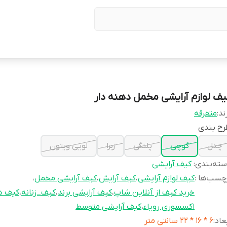
یف لوازم آرایشی مخمل دهنه دار
ند:
متفرقه
رح بندی
چنل
گوچی
پلنگی
زبرا
لویی ویتون
ته‌بندی
:
کیف آرایشی
چسب‌ها :
کیف لوازم آرایشی
،
کیف آرایش
،
کیف آرایشی مخمل
،
خرید کیف از آنلاین شاپ
،
کیف آرایشی برند
،
کیف_زنانه
،
کیف ده
اکسسوری رویاء
،
کیف آرایشی متوسط
عاد
:
6 * 16 * 22 سانتی متر