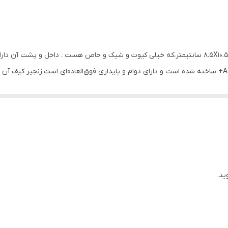
مینی کیف کیارا فرانی با طراحی بی‌نظیر و جذاب به ابعاد 8.5X10.5 سانتیمتر،که خیلی کیوت و شیک و خ
لطیف هست. این کیف از جنس چرم مصنوعی با کیفیت A+ ساخته شده است و دارای دوام و پایداری فوق‌العاده‌ای
ما امکان می‌دهد تا به یک استایل جذاب دست پیدا کنید. پشت کار مارک به 
آلومینیوم است که امکان حمل آسان را به شما می‌دهد. اگر به دنبال یک مین
ید.