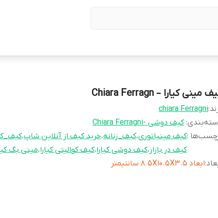
ف مینی کیارا – Chiara Ferragn
ند:
chiara Ferragni
ته‌بندی
:
کیف دوشی -Chiara Ferragni
چسب‌ها :
کیف مینیاتوری
،
کیف_زنانه
،
خرید کیف از آنلاین شاپ
،
کیف_کیا
کیف در بازار
،
کیف دوشی کیارا
،
کیف کوالیتی کیارا
،
مینی بگ کیار
عاد
:
ابعاد 8.5X10.5X3.5 سانتیمتر