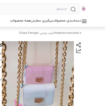
دسته‌بندی محصولات
پیگیری سفارش
همه محصولات
dreamaccessories.ir
/
کیف دوشی -Chiara Ferragni
کی
بر
دس
بر
اب