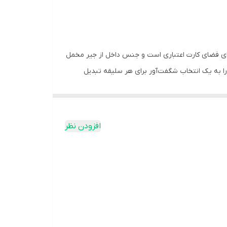
اص هست . داخل و پشت آن دارای فضای کارت اعتباری است و جنس داخل از جیر مخمل
 است.زنجیر کیف آن را به یک انتخاب شگفت‌آور برای هر سلیقه تبدیل
صورت طلاکوب هک شده است که در تصاویر قابل مشاهده
ی کیف باکیفیت واقعا جذاب هستید، این محصول انتخاب
افزودن نظر