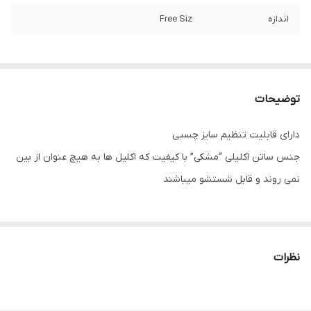
اندازه
Free Siz
توضیحات
دارای قابلیت تنظیم سایز چسبی
جنس ساتن اکلیلی “مشکی” با کیفیت که اکلیل ها به هیچ عنوان از بین
نمی روند و قابل شستشو میباشند
دارای قابلیت تنظیم سایز
وزن
175 g
نظرات
جنس
ساتن شاین