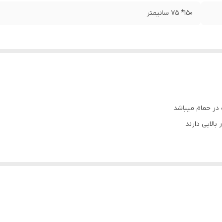
150* 75 سانیمتر
 در حمام میباشد
الایی دارند