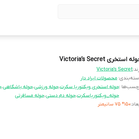
له استخری Victoria’s Secret
ند:
Victoria’s Secret
ته‌بندی
:
محصولات ایراد دار
چسب‌ها :
حوله استخری ویکتوریا سکرت
،
حوله ورزشی
،
حوله باشگاهی
،
ح
حوله_ویکتوریاسکرت
،
حوله دم دستی
،
حوله مسافرتی
عاد
:
150* 75 سانیمتر