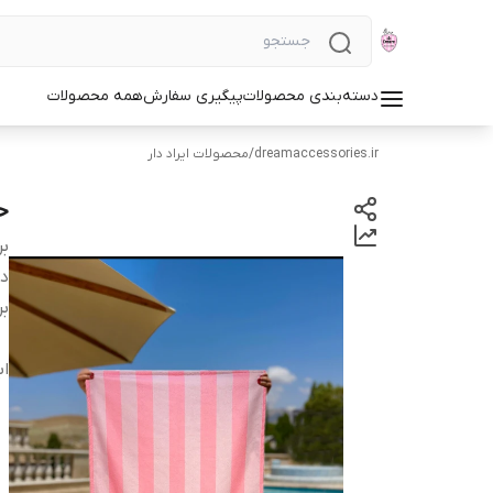
دسته‌بندی محصولات
پیگیری سفارش
همه محصولات
dreamaccessories.ir
/
محصولات ایراد دار
حو
بر
دس
بر
اب